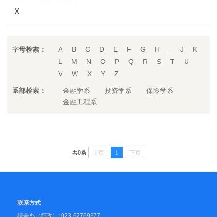
X
字母检索：
A
B
C
D
E
F
G
H
I
J
K
L
M
N
O
P
Q
R
S
T
U
V
W
X
Y
Z
系部检索：
金融学系
投资学系
保险学系
金融工程系
共0条
上页
1
下页
联系方式
综合办（行政）: 023-62769377